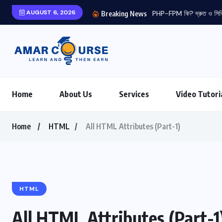
AUGUST 6, 2026
PHP-FPM কি? দ্রুত ও সিকি
Breaking News
Home
About Us
Services
Video Tutori
Home
HTML
All HTML Attributes (Part-1)
HTML
All HTML Attributes (Part-1