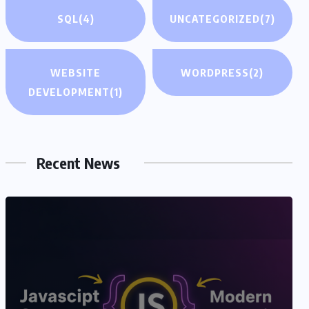
SQL
(4)
UNCATEGORIZED
(7)
WEBSITE
WORDPRESS
(2)
DEVELOPMENT
(1)
Recent News