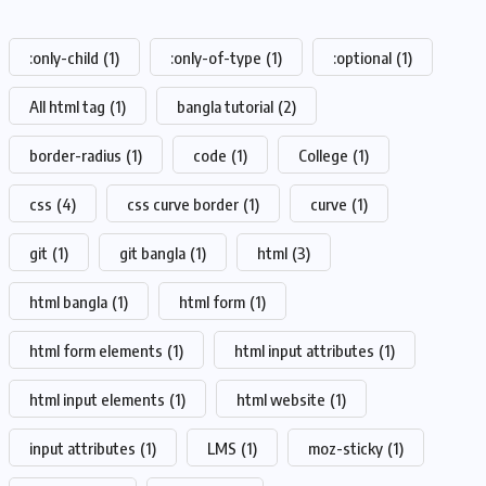
:only-child
(1)
:only-of-type
(1)
:optional
(1)
All html tag
(1)
bangla tutorial
(2)
border-radius
(1)
code
(1)
College
(1)
css
(4)
css curve border
(1)
curve
(1)
git
(1)
git bangla
(1)
html
(3)
html bangla
(1)
html form
(1)
html form elements
(1)
html input attributes
(1)
html input elements
(1)
html website
(1)
input attributes
(1)
LMS
(1)
moz-sticky
(1)