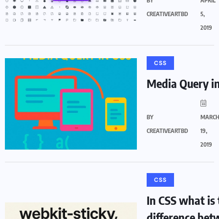
BY
APRIL
CREATIVEARTBD
5,
2019
CSS
Media Query i
BY
MARC
CREATIVEARTBD
19,
2019
CSS
In CSS what is
difference bet