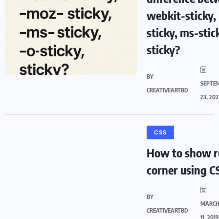
webkit-sticky,
sticky, ms-stick
sticky?
BY
SEPTE
CREATIVEARTBD
23, 202
CSS
How to show 
corner using C
BY
MARC
CREATIVEARTBD
11, 2019