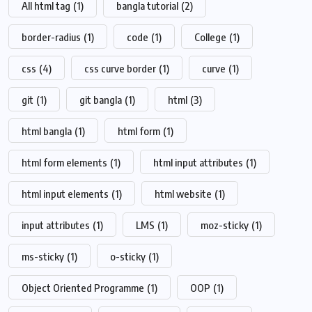
All html tag
(1)
bangla tutorial
(2)
border-radius
(1)
code
(1)
College
(1)
css
(4)
css curve border
(1)
curve
(1)
git
(1)
git bangla
(1)
html
(3)
html bangla
(1)
html form
(1)
html form elements
(1)
html input attributes
(1)
html input elements
(1)
html website
(1)
input attributes
(1)
LMS
(1)
moz-sticky
(1)
ms-sticky
(1)
o-sticky
(1)
Object Oriented Programme
(1)
OOP
(1)