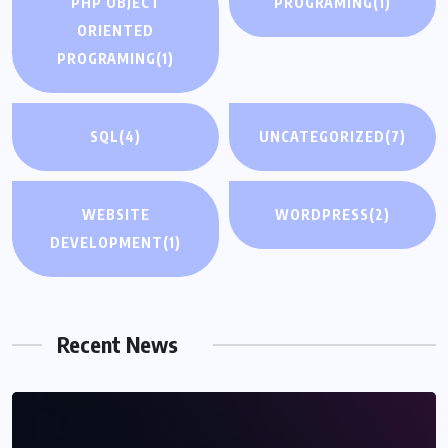
PHP OBJECT
PROGRAMING
(1)
ORIENTED
PROGRAMING
(1)
SQL
(4)
UNCATEGORIZED
(7)
WEBSITE
WORDPRESS
(2)
DEVELOPMENT
(1)
Recent News