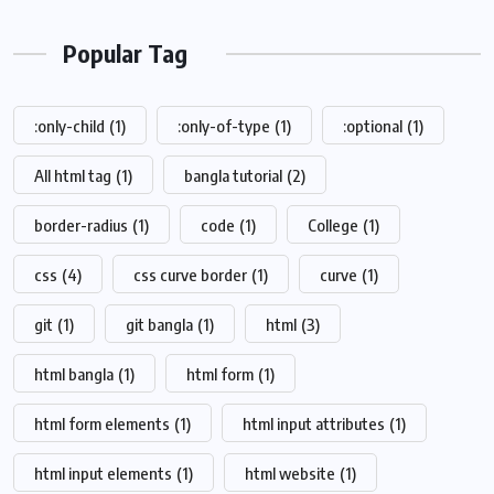
Popular Tag
:only-child
(1)
:only-of-type
(1)
:optional
(1)
All html tag
(1)
bangla tutorial
(2)
border-radius
(1)
code
(1)
College
(1)
css
(4)
css curve border
(1)
curve
(1)
git
(1)
git bangla
(1)
html
(3)
html bangla
(1)
html form
(1)
html form elements
(1)
html input attributes
(1)
html input elements
(1)
html website
(1)