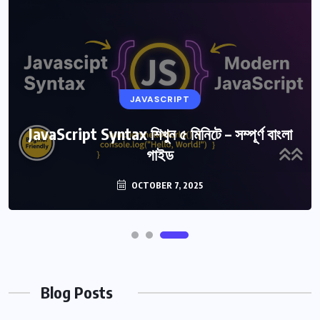
UNCATEGORIZED
JAVASCRIPT
JavaScript Syntax শিখুন ৫ মিনিটে – সম্পূর্ণ বাংলা
n8n কি এবং কেন ব্যবসায় প্রয়োজন | সম্পূর্ণ গাইড
২০২৫
গাইড
OCTOBER 18, 2025
OCTOBER 7, 2025
Blog Posts