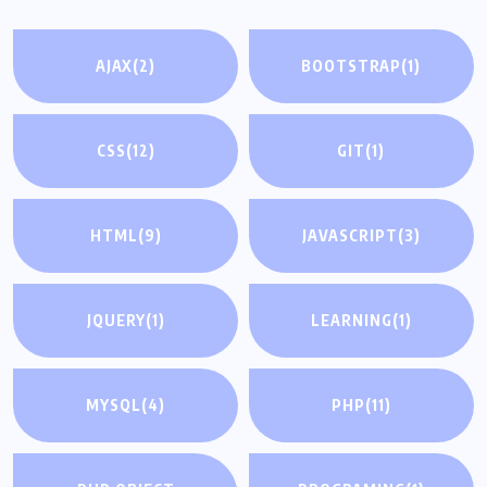
AJAX
(2)
BOOTSTRAP
(1)
CSS
(12)
GIT
(1)
HTML
(9)
JAVASCRIPT
(3)
JQUERY
(1)
LEARNING
(1)
MYSQL
(4)
PHP
(11)